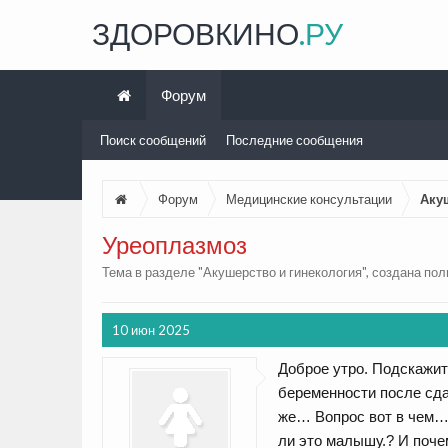
ЗДОРОВКИНО
.РУ
Форум
Поиск сообщений
Последние сообщения
Форум
Медицинские консультации
Аку
Уреоплазмоз
Тема в разделе "
Акушерство и гинекология
", создана по
10 июн 2025
Доброе утро. Подскажит
беременности после сда
же… Вопрос вот в чем… 
ли это малышу.? И поче