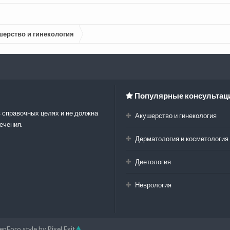
шерство и гинекология
Популярные консультац
 справочных целях и не должна
Акушерство и гинекология
ечения.
Дерматология и косметология
Диетология
Неврология
enForo style by Pixel Exit