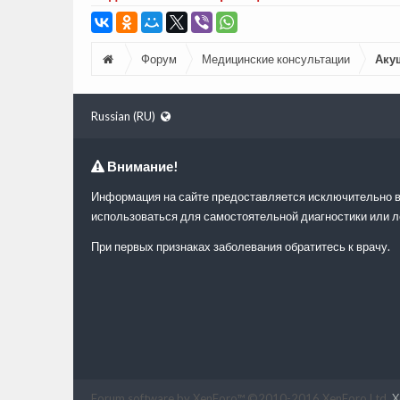
Форум
Медицинские консультации
Аку
Russian (RU)
Внимание!
Информация на сайте предоставляется исключительно в
использоваться для самостоятельной диагностики или л
При первых признаках заболевания обратитесь к врачу.
Forum software by XenForo™
©2010-2016 XenForo Ltd.
X