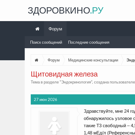
ЗДОРОВКИНО
.РУ
Форум
Поиск сообщений
Последние сообщения
Форум
Медицинские консультации
Энд
Щитовидная железа
Тема в разделе "
Эндокринология
", создана пользовател
27 июн 2026
Здравствуйте, мне 24 г
обнаружилось узловое о
такие Т3 свободный – 4,
1,48 мЕд/л (Референсные