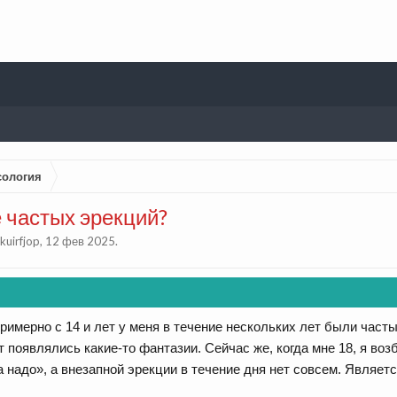
сология
 частых эрекций?
kuirfjop
,
12 фев 2025
.
римерно с 14 и лет у меня в течение нескольких лет были часты
 появлялись какие-то фантазии. Сейчас же, когда мне 18, я во
а надо», а внезапной эрекции в течение дня нет совсем. Являет