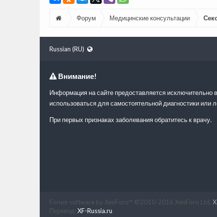
Форум
Медицинские консультации
Сек
Russian (RU)
Внимание!
Информация на сайте предоставляется исключительно в
использоваться для самостоятельной диагностики или л
При первых признаках заболевания обратитесь к врачу.
Forum software by XenForo™
©2010-2016 XenForo Ltd.
X
Перевод:
XF-Russia.ru