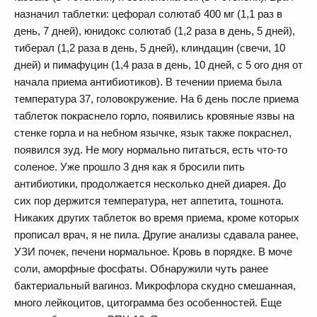
назначил таблетки: цефорал солютаб 400 мг (1,1 раз в
день, 7 дней), юнидокс солютаб (1,2 раза в день, 5 дней),
тиберал (1,2 раза в день, 5 дней), клиндацин (свечи, 10
дней) и пимафуцин (1,4 раза в день, 10 дней, с 5 ого дня от
начала приема антибиотиков). В течении приема была
температура 37, головокружение. На 6 день после приема
таблеток покраснело горло, появились кровяные язвы на
стенке горла и на небном язычке, язык также покраснел,
появился зуд. Не могу нормально питаться, есть что-то
соленое. Уже прошло 3 дня как я бросили пить
антибиотики, продолжается несколько дней диарея. До
сих пор держится температура, нет аппетита, тошнота.
Никаких других таблеток во время приема, кроме которых
прописал врач, я не пила. Другие анализы сдавала ранее,
УЗИ почек, печени нормальное. Кровь в порядке. В моче
соли, аморфные фосфаты. Обнаружили чуть ранее
бактериальный вагиноз. Микрофлора скудно смешанная,
много лейкоцитов, цитограмма без особенностей. Еще