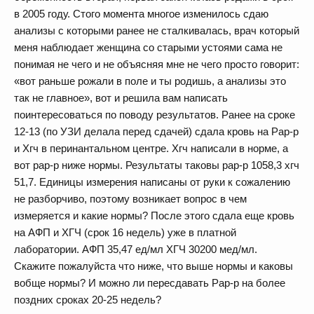
в 2005 году. Стого момента многое изменилось сдаю
анализы с которыми ранее не сталкивалась, врач который
меня наблюдает женщина со старыми устоями сама не
понимая не чего и не объясняя мне не чего просто говорит:
«вот раньше рожали в поле и ты родишь, а анализы это
так не главное», вот и решила вам написать
поинтересоваться по поводу результатов. Ранее на сроке
12-13 (по УЗИ делала перед сдачей) сдала кровь на Pap-p
и Хгч в перинантальном центре. Хгч написали в норме, а
вот pap-p ниже нормы. Результаты таковы pap-p 1058,3 хгч
51,7. Единицы измерения написаны от руки к сожалению
не разборчиво, поэтому возникает вопрос в чем
измеряется и какие нормы? После этого сдала еще кровь
на АФП и ХГЧ (срок 16 недель) уже в платной
лаборатории. АФП 35,47 ед/мл ХГЧ 30200 мед/мл.
Скажите пожалуйста что ниже, что выше нормы и каковы
вобще нормы? И можно ли пересдавать Pap-p на более
поздних сроках 20-25 недель?