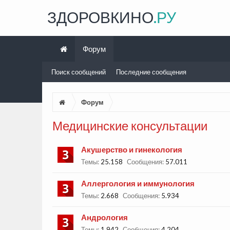
ЗДОРОВКИНО
.РУ
Форум
Поиск сообщений
Последние сообщения
Форум
Медицинские консультации
Акушерство и гинекология
Темы:
25.158
Сообщения:
57.011
Аллергология и иммунология
Темы:
2.668
Сообщения:
5.934
Андрология
Темы:
1.942
Сообщения:
4.204