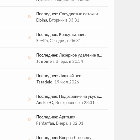
Последнее:
Сосудистые сеточки и судороги икроножные
Elbina
,
Вторник в 03:31
Последнее:
Консультация.
Seeilin
,
Сегодня, в 06:31
Последнее:
Лазерное удаление подошвенной бородавки
Jthromen
,
Вчера, в 20:34
Последнее:
Лишний вeс
Tatadelo
,
19 июл 2026
Последнее:
Подозрение на укус клеща
Andrei-O
,
Воскресенье в 23:31
Последнее:
Аритмия
Fanfanfan
,
Вчера, в 02:31
Последнее:
Вопрос Логопеду