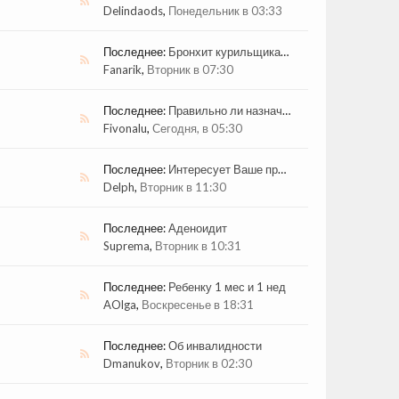
Delindaods
,
Понедельник в 03:33
Последнее:
Бронхит курильщика и электронные сигареты
Fanarik
,
Вторник в 07:30
Последнее:
Правильно ли назначено лечение
Fivonalu
,
Сегодня, в 05:30
Последнее:
Интересует Ваше профессиональное мненине по заболеванию (рак кишечника) и лечению отца
Delph
,
Вторник в 11:30
Последнее:
Аденоидит
Suprema
,
Вторник в 10:31
Последнее:
Ребенку 1 мес и 1 нед
AOlga
,
Воскресенье в 18:31
Последнее:
Об инвалидности
Dmanukov
,
Вторник в 02:30