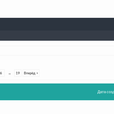
6
→
19
Вперёд >
Дата соз