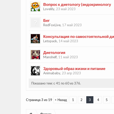
Вопрос к диетологу (эндокринологу
Lovelily
,
23 май 2023
Бег
RedFoxLive
,
17 май 2023
Консультация по самостоятельной ди
Letopack
,
14 май 2023
Диетология
Manshelf
,
11 май 2023
Здоровый образ жизни и питание
Animababy
,
23 апр 2023
Показано тем: с 41 по 60 из 376.
Страница 3 из 19
< Назад
1
2
3
4
5