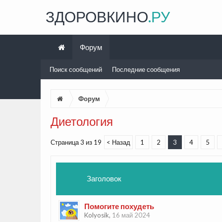
ЗДОРОВКИНО
.РУ
Форум
Поиск сообщений
Последние сообщения
Форум
Диетология
Страница 3 из 19
< Назад
1
2
3
4
5
Заголовок
Помогите похудеть
Kolyosik
,
16 май 2024