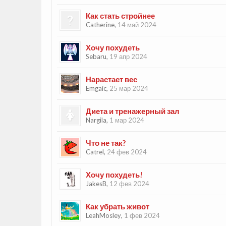
Как стать стройнее
Catherine
,
14 май 2024
Хочу похудеть
Sebaru
,
19 апр 2024
Нарастает вес
Emgaic
,
25 мар 2024
Диета и тренажерный зал
Nargila
,
1 мар 2024
Что не так?
Catrel
,
24 фев 2024
Хочу похудеть!
JakesB
,
12 фев 2024
Как убрать живот
LeahMosley
,
1 фев 2024