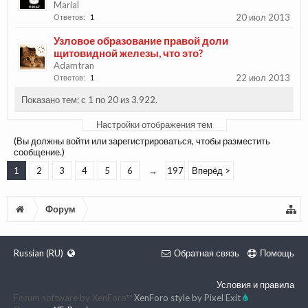
Marial
20 июл 2013
Ответов:
1
Узловое образование правой доли
щитовидной железы, что это?
Adamtran
22 июл 2013
Ответов:
1
Показано тем: с 1 по 20 из 3.922.
Настройки отображения тем
(Вы должны войти или зарегистрироваться, чтобы разместить
сообщение.)
1
2
3
4
5
6
→
197
Вперёд >
Форум
Russian (RU)
Обратная связь
Помощь
Условия и правила
Forum software by XenForo™
XenForo style by Pixel Exit