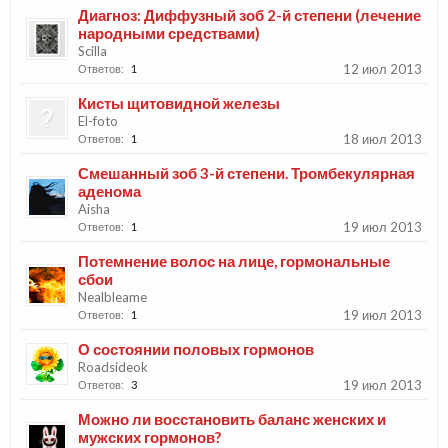
Диагноз: Диффузный зоб 2-й степени (лечение
народными средствами)
Scilla
12 июл 2013
Ответов:
1
Кисты щитовидной железы
El-foto
18 июл 2013
Ответов:
1
Смешанный зоб 3-й степени. Тромбекулярная
аденома
Aisha
19 июл 2013
Ответов:
1
Потемнение волос на лице, гормональные
сбои
Nealbleame
19 июл 2013
Ответов:
1
О состоянии половых гормонов
Roadsideok
19 июл 2013
Ответов:
3
Можно ли восстановить баланс женских и
мужских гормонов?