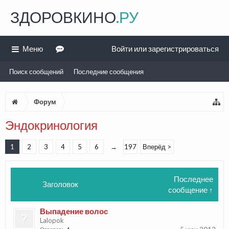
ЗДОРОВКИНО
.РУ
Меню
Войти или зарегистрироваться
Поиск сообщений
Последние сообщения
Форум
Эндокринология
1
2
3
4
5
6
→
197
Вперёд >
Последнее
Заголовок
сообщение ↑
Выпадение волос
Lalopok