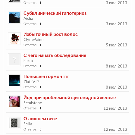
3 июл 2013
Ответов:
1
Субклинический гипотериоз
Aisha
3 июл 2013
Ответов:
1
Избыточный рост волос
ClydePaine
5 июл 2013
Ответов:
1
С чего начать обследование
Eleka
8 июл 2013
Ответов:
1
Повышен гормон ттг
ZlataVIP
8 июл 2013
Ответов:
1
Йод при проблемной щитовидной железе
Semistone
12 июл 2013
Ответов:
1
О лишнем весе
Scilla
12 июл 2013
Ответов:
5