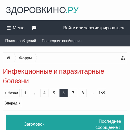
ЗДОРОВКИНО
.РУ
Меню
Войти или зарегистрироваться
Поиск сообщений
Последние сообщения
Форум
Инфекционные и паразитарные
болезни
< Назад
1
←
4
5
6
7
8
→
169
Вперёд >
Последнее
Заголовок
сообщение ↓