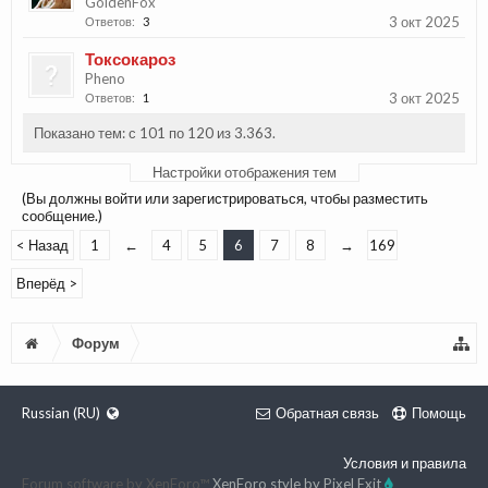
GoldenFox
3 окт 2025
Ответов:
3
Токсокароз
Pheno
3 окт 2025
Ответов:
1
Показано тем: с 101 по 120 из 3.363.
Настройки отображения тем
(Вы должны войти или зарегистрироваться, чтобы разместить
сообщение.)
< Назад
1
←
4
5
6
7
8
→
169
Вперёд >
Форум
Russian (RU)
Обратная связь
Помощь
Условия и правила
Forum software by XenForo™
XenForo style by Pixel Exit