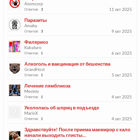
Atomcorp
11 окт 2025
Ответов:
3
Паразиты
Amahu
9 окт 2025
Ответов:
3
Филяриоз
Kubaturo
6 окт 2025
Ответов:
1
Алкоголь и вакцинация от бешенства
GrandHost
5 окт 2025
Ответов:
1
Лечение лямблиоза
Mestniy
4 окт 2025
Ответов:
1
Укололась об шприц в подъезде
MarioX
4 окт 2025
Ответов:
1
Здравствуйте! После приема макмирор с кало
начали выходить глисты…