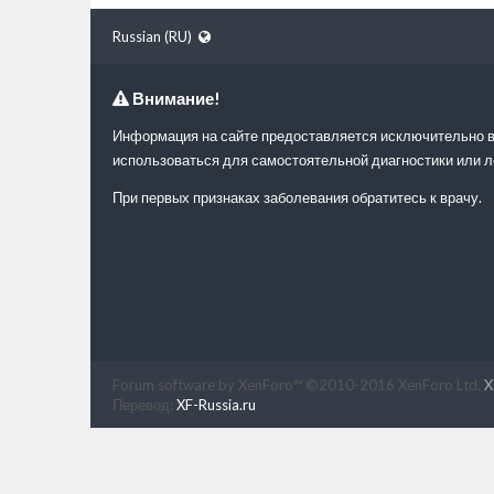
Russian (RU)
Внимание!
Информация на сайте предоставляется исключительно в
использоваться для самостоятельной диагностики или л
При первых признаках заболевания обратитесь к врачу.
Forum software by XenForo™
©2010-2016 XenForo Ltd.
X
Перевод:
XF-Russia.ru