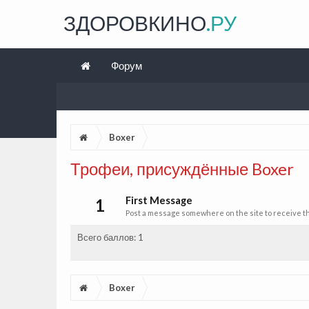
ЗДОРОВКИНО
.РУ
Форум
Boxer
Трофеи, присуждённые Boxer
First Message
1
Post a message somewhere on the site to receive th
Всего баллов: 1
Boxer