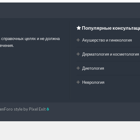
Популярные консультац
 справочных целях и не должна
Акушерство и гинекология
ечения.
Дерматология и косметология
Диетология
Неврология
enForo style by Pixel Exit