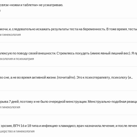
освязи «ножки и таблетки» не усматриваю.
я
чи, и, следовательно искажать результаты теста на беременность. В тоже время, тесты н
и гинекология
омплексую по поводу своей внешности. Стремлюсь похудеть (имею явный лишний вес). Я п
хология и психиатрия
 сне, а не во время активной жизни. (почитайте). Это к психотерапевту, психологу (и...
рыва 7 дней, поэтому и не было очередной менструации. Менструально-подобная реакция
 гинекология
розию, ВПЧ 16 и 18 типа и инфекцию-хламидиоз, врач назначила лечение, и после лечени
шерство и гинекология