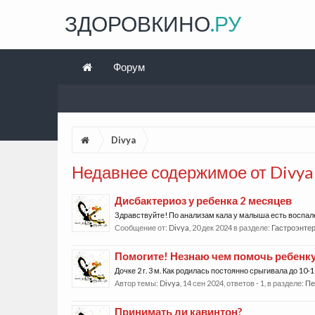
ЗДОРОВКИНО
.РУ
Форум
Divya
Недавнее содержимое от Divya
Дисбактериоз у ребенка 2 месяцев
Здравствуйте! По анализам кала у малыша есть воспален
Сообщение от:
Divya
,
20 дек 2024
в разделе:
Гастроэнте
Помогите! Незнаю чем помочь ребенк
Дочке 2 г. 3 м. Как родилась постоянно срыгивала до 10-1
Автор темы:
Divya
,
14 сен 2024
, ответов - 1, в разделе:
Пе
Принимать ли кавинтон?