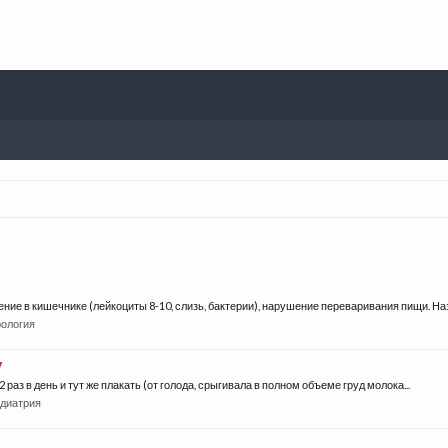
ие в кишечнике (лейкоциты 8-10, слизь, бактерии), нарушение переваривания пищи. Наз
рология
у
2 раз в день и тут же плакать (от голода, срыгивала в полном объеме груд молока...
диатрия