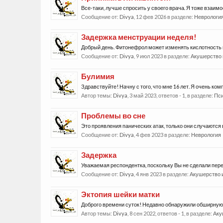
Все-таки, лучше спросить у своего врача. Я тоже взаим
Сообщение от:
Divya
,
12 фев 2026
в разделе:
Неврологи
Задержка менструации неделя!
Добрый день. Фитонефрол может изменять кислотность мо
Сообщение от:
Divya
,
9 июл 2023
в разделе:
Акушерство 
Булимия
Здравствуйте! Начну с того, что мне 16 лет. Я очень к
Автор темы:
Divya
,
3 май 2023
, ответов - 1, в разделе:
Пси
Проблемы во сне
Это проявления панических атак, только они случаются во
Сообщение от:
Divya
,
4 фев 2023
в разделе:
Неврология
Задержка
Уважаемая респондентка, поскольку Вы не сделали пере
Сообщение от:
Divya
,
4 янв 2023
в разделе:
Акушерство и
Эктопия шейки матки
Доброго времени суток! Недавно обнаружили обширную э
Автор темы:
Divya
,
8 сен 2022
, ответов - 1, в разделе:
Аку