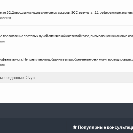
 мае 2012 прошла исследование онкомаркеров: SCC, результат 2,1, референсные значения 
кология
ое преломление световых лучей оптической системой глаза, вызывающее искажение изоб
гия
-офтальмолога. Неправильно подобранные и приобретенные очки могут провоцировать д
гия
ы, созданные Divya
Популярные консультац