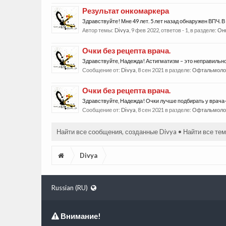
Результат онкомаркера
Здравствуйте! Мне 49 лет. 5 лет назад обнаружен ВПЧ. В
Автор темы:
Divya
,
9 фев 2022
, ответов - 1, в разделе:
Он
Очки без рецепта врача.
Здравствуйте, Надежда! Астигматизм – это неправильн
Сообщение от:
Divya
,
8 сен 2021
в разделе:
Офтальмоло
Очки без рецепта врача.
Здравствуйте, Надежда! Очки лучше подбирать у врача
Сообщение от:
Divya
,
8 сен 2021
в разделе:
Офтальмоло
Найти все сообщения, созданные Divya
Найти все тем
Divya
Russian (RU)
Внимание!