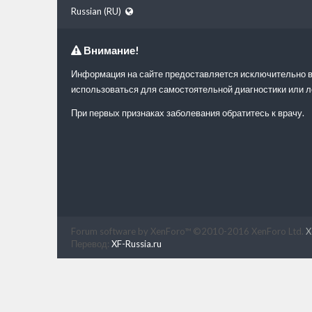
Russian (RU)
Внимание!
Информация на сайте предоставляется исключительно в
использоваться для самостоятельной диагностики или л
При первых признаках заболевания обратитесь к врачу.
Forum software by XenForo™
©2010-2016 XenForo Ltd.
X
Перевод:
XF-Russia.ru