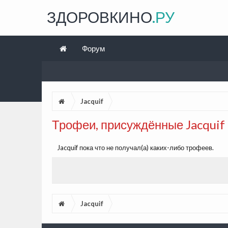
ЗДОРОВКИНО
.РУ
Форум
Jacquif
Трофеи, присуждённые Jacquif
Jacquif пока что не получал(а) каких-либо трофеев.
Jacquif