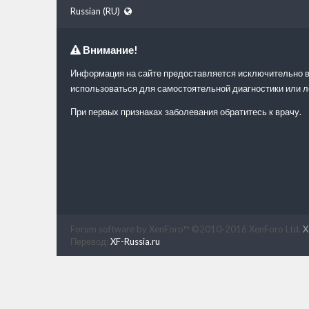
Russian (RU)
Внимание!
Информация на сайте предоставляется исключительно в
использоваться для самостоятельной диагностики или л
При первых признаках заболевания обратитесь к врачу.
Forum software by XenForo™
©2010-2016 XenForo Ltd.
X
Перевод:
XF-Russia.ru