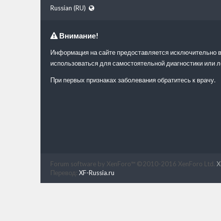
Russian (RU)
Внимание!
Информация на сайте предоставляется исключительно в
использоваться для самостоятельной диагностики или л
При первых признаках заболевания обратитесь к врачу.
Forum software by XenForo™
©2010-2016 XenForo Ltd.
X
Перевод:
XF-Russia.ru