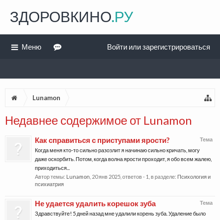
ЗДОРОВКИНО
.РУ
Меню
Войти или зарегистрироваться
Lunamon
Недавнее содержимое от Lunamon
Как справиться с приступами ярости?
Тема
Когда меня кто-то сильно разозлит я начинаю сильно кричать, могу
даже оскорбить. Потом, когда волна ярости проходит, я обо всем жалею,
приходиться...
Автор темы:
Lunamon
,
20 янв 2025
, ответов - 1, в разделе:
Психология и
психиатрия
Не удается удалить корешок зуба
Тема
Здравствуйте! 5 дней назад мне удалили корень зуба. Удаление было