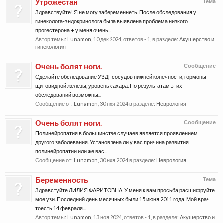
Утрожестан
Тема
Здравствуйте! Я не могу забеременнеть. После обследования у
гинеколога-эндокринолога была выявлена проблема низкого
прогестерона + у меня очень...
Автор темы:
Lunamon
,
10 дек 2024
, ответов - 1, в разделе:
Акушерство и
гинекология
Очень болят ноги.
Сообщение
Сделайте обследование УЗДГ сосудов нижней конечности, гормоны
щитовидной железы, уровень сахара. По результатам этих
обследований возможны...
Сообщение от:
Lunamon
,
30 ноя 2024
в разделе:
Неврология
Очень болят ноги.
Сообщение
Полинейропатия в большинстве случаев является проявлением
другого заболевания. Установлена ли у вас причина развития
полинейропатии или же вас...
Сообщение от:
Lunamon
,
30 ноя 2024
в разделе:
Неврология
Беременность
Тема
Здравстуйте ЛИЛИЯ ФАРИТОВНА. У меня к вам просьба расшифруйте
мое узи. Последний день месячных были 15 июня 2011 года. Мой врач
тоесть 14 февраля...
Автор темы:
Lunamon
,
13 ноя 2024
, ответов - 1, в разделе:
Акушерство и