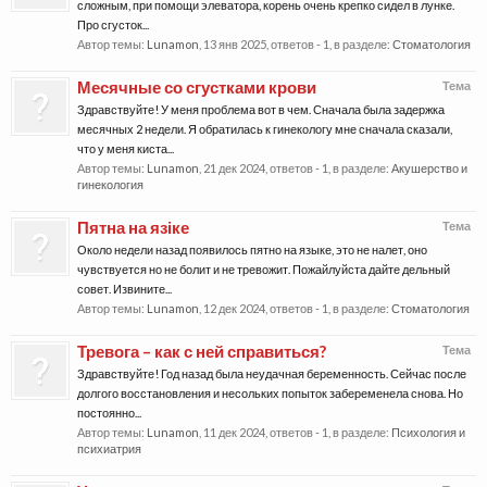
сложным, при помощи элеватора, корень очень крепко сидел в лунке.
Про сгусток...
Автор темы:
Lunamon
,
13 янв 2025
, ответов - 1, в разделе:
Стоматология
Месячные со сгустками крови
Тема
Здравствуйте! У меня проблема вот в чем. Сначала была задержка
месячных 2 недели. Я обратилась к гинекологу мне сначала сказали,
что у меня киста...
Автор темы:
Lunamon
,
21 дек 2024
, ответов - 1, в разделе:
Акушерство и
гинекология
Пятна на язіке
Тема
Около недели назад появилось пятно на языке, это не налет, оно
чувствуется но не болит и не тревожит. Пожайлуйста дайте дельный
совет. Извините...
Автор темы:
Lunamon
,
12 дек 2024
, ответов - 1, в разделе:
Стоматология
Тревога – как с ней справиться?
Тема
Здравствуйте! Год назад была неудачная беременность. Сейчас после
долгого восстановления и несольких попыток забеременела снова. Но
постоянно...
Автор темы:
Lunamon
,
11 дек 2024
, ответов - 1, в разделе:
Психология и
психиатрия