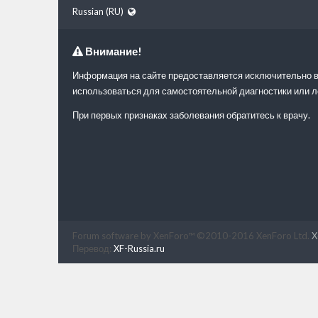
Russian (RU)
Внимание!
Информация на сайте предоставляется исключительно в
использоваться для самостоятельной диагностики или л
При первых признаках заболевания обратитесь к врачу.
Forum software by XenForo™
©2010-2016 XenForo Ltd.
X
Перевод:
XF-Russia.ru