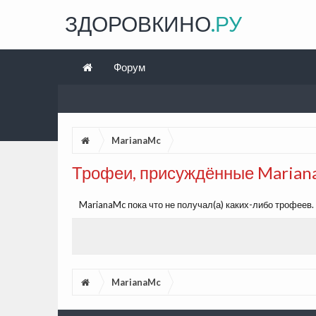
ЗДОРОВКИНО
.РУ
Форум
MarianaMc
Трофеи, присуждённые Maria
MarianaMc пока что не получал(а) каких-либо трофеев.
MarianaMc