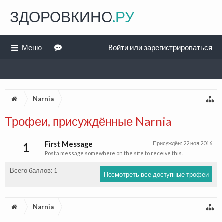
ЗДОРОВКИНО
.РУ
Меню
Войти или зарегистрироваться
Narnia
Трофеи, присуждённые Narnia
First Message
Присуждён:
22 ноя 2016
1
Post a message somewhere on the site to receive this.
Всего баллов: 1
Посмотреть все доступные трофеи
Narnia