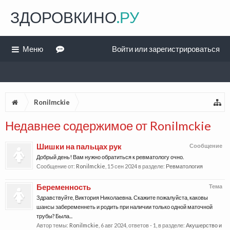
ЗДОРОВКИНО
.РУ
Меню
Войти или зарегистрироваться
Ronilmckie
Недавнее содержимое от Ronilmckie
Шишки на пальцах рук
Сообщение
Добрый день! Вам нужно обратиться к ревматологу очно.
Сообщение от:
Ronilmckie
,
15 сен 2024
в разделе:
Ревматология
Беременность
Тема
Здравствуйте, Виктория Николаевна. Скажите пожалуйста, каковы
шансы забеременнеть и родить при наличии только одной маточной
трубы? Была...
Автор темы:
Ronilmckie
,
6 авг 2024
, ответов - 1, в разделе:
Акушерство и