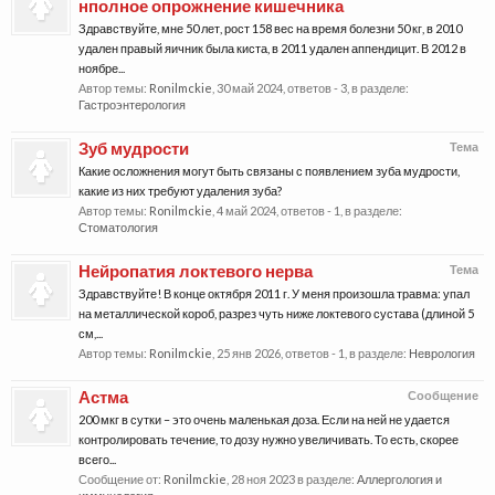
нполное опрожнение кишечника
Здравствуйте, мне 50 лет, рост 158 вес на время болезни 50 кг, в 2010
удален правый яичник была киста, в 2011 удален аппендицит. В 2012 в
ноябре...
Автор темы:
Ronilmckie
,
30 май 2024
, ответов - 3, в разделе:
Гастроэнтерология
Зуб мудрости
Тема
Какие осложнения могут быть связаны с появлением зуба мудрости,
какие из них требуют удаления зуба?
Автор темы:
Ronilmckie
,
4 май 2024
, ответов - 1, в разделе:
Стоматология
Нейропатия локтевого нерва
Тема
Здравствуйте! В конце октября 2011 г. У меня произошла травма: упал
на металлической короб, разрез чуть ниже локтевого сустава (длиной 5
см,...
Автор темы:
Ronilmckie
,
25 янв 2026
, ответов - 1, в разделе:
Неврология
Астма
Сообщение
200 мкг в сутки – это очень маленькая доза. Если на ней не удается
контролировать течение, то дозу нужно увеличивать. То есть, скорее
всего...
Сообщение от:
Ronilmckie
,
28 ноя 2023
в разделе:
Аллергология и