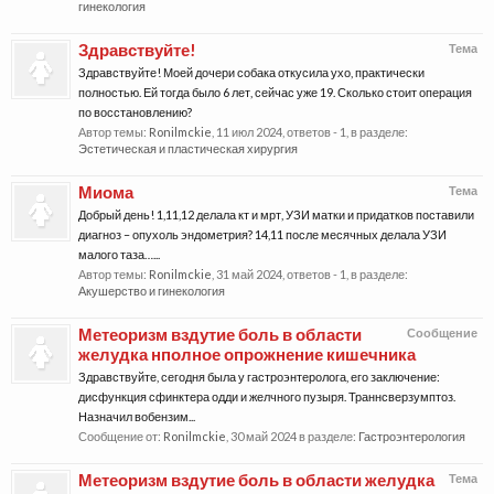
гинекология
Здравствуйте!
Тема
Здравствуйте! Моей дочери собака откусила ухо, практически
полностью. Ей тогда было 6 лет, сейчас уже 19. Сколько стоит операция
по восстановлению?
Автор темы:
Ronilmckie
,
11 июл 2024
, ответов - 1, в разделе:
Эстетическая и пластическая хирургия
Миома
Тема
Добрый день! 1,11,12 делала кт и мрт, УЗИ матки и придатков поставили
диагноз – опухоль эндометрия? 14,11 после месячных делала УЗИ
малого таза…...
Автор темы:
Ronilmckie
,
31 май 2024
, ответов - 1, в разделе:
Акушерство и гинекология
Метеоризм вздутие боль в области
Сообщение
желудка нполное опрожнение кишечника
Здравствуйте, сегодня была у гастроэнтеролога, его заключение:
дисфункция сфинктера одди и желчного пузыря. Траннсверзумптоз.
Назначил вобензим...
Сообщение от:
Ronilmckie
,
30 май 2024
в разделе:
Гастроэнтерология
Метеоризм вздутие боль в области желудка
Тема