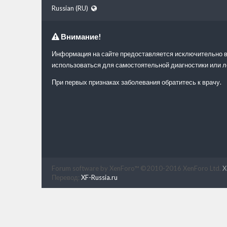
Russian (RU)
Внимание!
Информация на сайте предоставляется исключительно в
использоваться для самостоятельной диагностики или л
При первых признаках заболевания обратитесь к врачу.
Forum software by XenForo™
©2010-2016 XenForo Ltd.
X
Перевод:
XF-Russia.ru