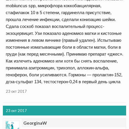
mobiiuncus spp, микрофлора коккобакцилярная,
стафилакок 10 в 5 степени, гардинелла присутствие,
прошла лечение инфекции, сделали конизацию шейки.
Сдала соскоб показал воспалительный процесс-
экзоцервицит. Узи показало аденомиоз матки и кистозные
изменения в левом яичнике (правый удален). Испытываю
постоянные изматывающие боли в области матки, боли в
груди (как перед месячными). Принимаю препарат «джес».
Как излечить аденомиоз или хотя бы снять воспаление,
принимала азитромицин, трихопол, аллокин-альфа,
геноферон, боли усиливаются. Гормоны — пролактин-152,
дгэа-сульфат 134, тестостерон-0,24 в первый день цикла
23 окт 2017
23 окт 2017
GeorginaW