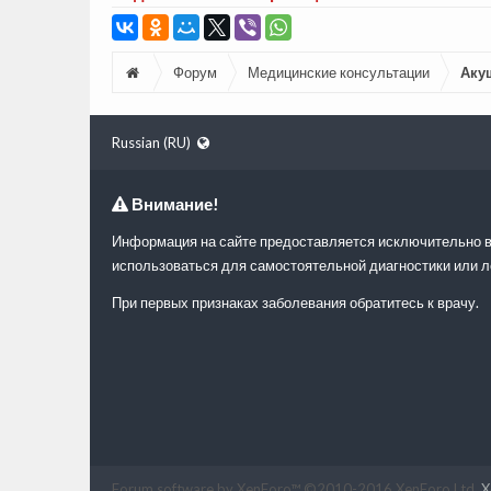
Форум
Медицинские консультации
Аку
Russian (RU)
Внимание!
Информация на сайте предоставляется исключительно в
использоваться для самостоятельной диагностики или л
При первых признаках заболевания обратитесь к врачу.
Forum software by XenForo™
©2010-2016 XenForo Ltd.
X