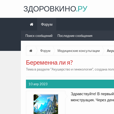
ЗДОРОВКИНО
.РУ
Форум
Поиск сообщений
Последние сообщения
Форум
Медицинские консультации
Аку
Беременна ли я?
Тема в разделе "
Акушерство и гинекология
", создана по
10 апр 2023
Здравствуйте! В первый
менструация. Через ден