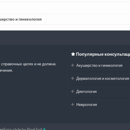
шерство и гинекология
Популярные консультац
 справочных целях и не должна
Акушерство и гинекология
ечения.
Дерматология и косметология
Диетология
Неврология
enForo style by Pixel Exit