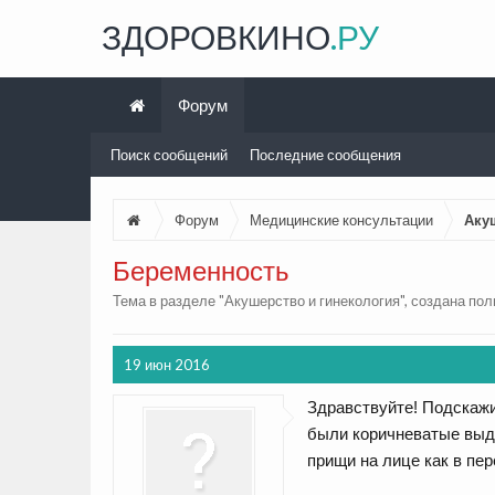
ЗДОРОВКИНО
.РУ
Форум
Поиск сообщений
Последние сообщения
Форум
Медицинские консультации
Аку
Беременность
Тема в разделе "
Акушерство и гинекология
", создана по
19 июн 2016
Здравствуйте! Подскажит
были коричневатые выде
прищи на лице как в пе