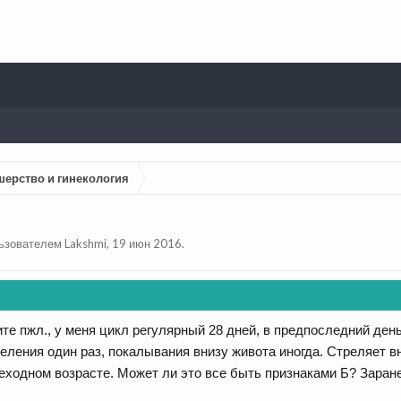
шерство и гинекология
льзователем
Lakshmi
,
19 июн 2016
.
е пжл., у меня цикл регулярный 28 дней, в предпоследний день 
ления один раз, покалывания внизу живота иногда. Стреляет вн
реходном возрасте. Может ли это все быть признаками Б? Заран