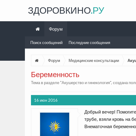
ЗДОРОВКИНО
.РУ
Форум
Поиск сообщений
Последние сообщения
Форум
Медицинские консультации
Аку
Беременность
Тема в разделе "
Акушерство и гинекология
", создана по
16 июн 2016
Добрый вечер! Помогите
трубе, взяли кровь на б
Внематочная беременнос