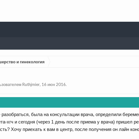
шерство и гинекология
льзователем
Ruthjmier
,
16 июн 2016
.
 разобраться, была на консультации врача, определили береме
ета-хгч и сегодня (через 1 день после приема у врача) пришел р
ть? Хочу приехать к вам в центр, после получения он лайн кон