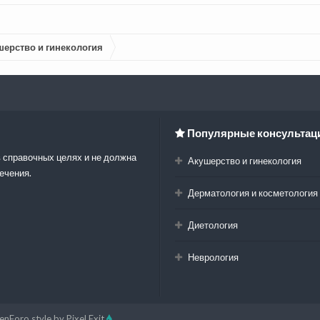
шерство и гинекология
Популярные консультац
 справочных целях и не должна
Акушерство и гинекология
ечения.
Дерматология и косметология
Диетология
Неврология
enForo style by Pixel Exit