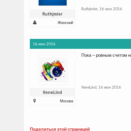
Ruthjmier
,
16 июн 2016
Ruthjmier
Женский
16 июн 2016
Пока – ровным счетом н
IleneLind
,
16 июн 2016
IleneLind
Москва
Поделиться этой страницей