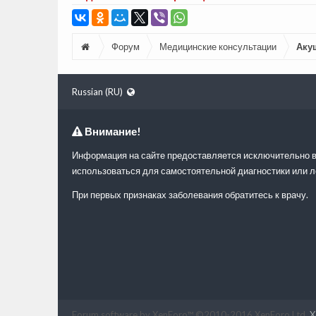
Форум
Медицинские консультации
Аку
Russian (RU)
Внимание!
Информация на сайте предоставляется исключительно в
использоваться для самостоятельной диагностики или л
При первых признаках заболевания обратитесь к врачу.
Forum software by XenForo™
©2010-2016 XenForo Ltd.
X