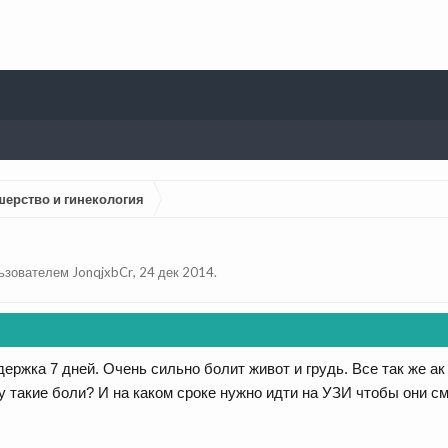
шерство и гинекология
льзователем
JonqjxbCr
,
24 дек 2014
.
держка 7 дней. Очень сильно болит живот и грудь. Все так же 
у такие боли? И на каком сроке нужно идти на УЗИ чтобы они 