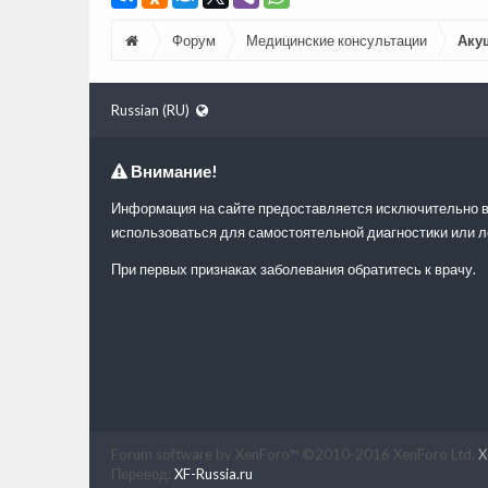
Форум
Медицинские консультации
Аку
Russian (RU)
Внимание!
Информация на сайте предоставляется исключительно в
использоваться для самостоятельной диагностики или л
При первых признаках заболевания обратитесь к врачу.
Forum software by XenForo™
©2010-2016 XenForo Ltd.
X
Перевод:
XF-Russia.ru