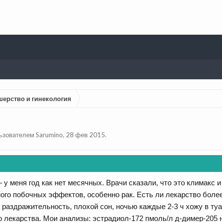
шерство и гинекология
льзователем
Sarumino
,
28 фев 2015
.
– у меня год как нет месячных. Врачи сказали, что это климакс
много побочных эффектов, особенно рак. Есть ли лекарство бол
 раздражительность, плохой сон, ночью каждые 2-3 ч хожу в туа
 лекарства. Мои анализы: эстрадиол-172 пмоль/л д-димер-205 н