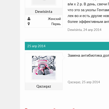
в/м х 2 р. В день, свеч
что это за уколы Гентам
Dewisinta
лек-во и есть другие но
Женский
более эффективным анти
Пермь
Dewisinta
,
24 апр 2014
25 апр 2014
Замена антибиотика до
Qazaqaz
,
25 апр 2014
Qazaqaz