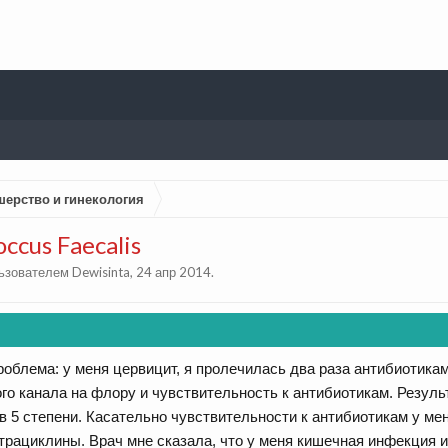
шерство и гинекология
ccus Faecalis
льзователем
Dewisinta
,
24 апр 2014
.
облема: у меня цервицит, я пролечилась два раза антибиотикам
го канала на флору и чувствительность к антибиотикам. Результат
0 в 5 степени. Касательно чувствительности к антибиотикам у ме
трациклины. Врач мне сказала, что у меня кишечная инфекция и