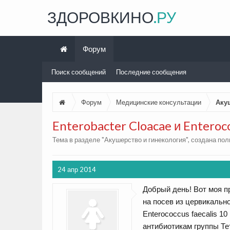
ЗДОРОВКИНО
.РУ
Форум
Поиск сообщений
Последние сообщения
Форум
Медицинские консультации
Аку
Enterobacter Cloacae и Enteroco
Тема в разделе "
Акушерство и гинекология
", создана по
24 апр 2014
Добрый день! Вот моя пр
на посев из цервикально
Enterococcus faecalis 1
антибиотикам группы Те