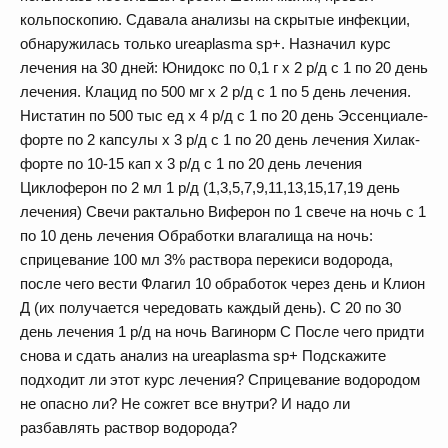
кольпоскопию. Сдавала анализы на скрытые инфекции,
обнаружилась только ureaplasma sp+. Назначил курс
лечения на 30 дней: Юнидокс по 0,1 г х 2 р/д с 1 по 20 день
лечения. Клацид по 500 мг х 2 р/д с 1 по 5 день лечения.
Нистатин по 500 тыс ед х 4 р/д с 1 по 20 день Эссенциале-
форте по 2 капсулы х 3 р/д с 1 по 20 день лечения Хилак-
форте по 10-15 кап х 3 р/д с 1 по 20 день лечения
Циклоферон по 2 мл 1 р/д (1,3,5,7,9,11,13,15,17,19 день
лечения) Свечи рактально Виферон по 1 свече на ночь с 1
по 10 день лечения Обработки влагалища на ночь:
сприцевание 100 мл 3% раствора перекиси водорода,
после чего вести Флагил 10 обработок через день и Клион
Д (их получается чередовать каждый день). С 20 по 30
день лечения 1 р/д на ночь Вагинорм С После чего придти
снова и сдать анализ на ureaplasma sp+ Подскажите
подходит ли этот курс лечения? Сприцевание водородом
не опасно ли? Не сожгет все внутри? И надо ли
разбавлять раствор водорода?